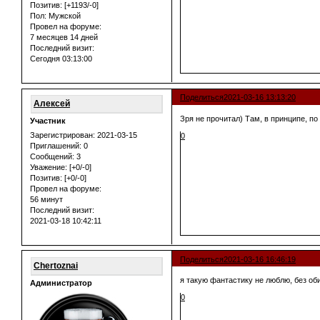
Позитив:
[+1193/-0]
Пол:
Мужской
Провел на форуме:
7 месяцев 14 дней
Последний визит:
Сегодня 03:13:00
Поделиться
2021-03-16 13:13:20
Алексей
Зря не прочитал) Там, в принципе, п
Участник
Зарегистрирован
: 2021-03-15
0
Приглашений:
0
Сообщений:
3
Уважение:
[+0/-0]
Позитив:
[+0/-0]
Провел на форуме:
56 минут
Последний визит:
2021-03-18 10:42:11
Поделиться
2021-03-16 16:46:19
Chertoznai
я такую фантастику не люблю, без об
Администратор
0