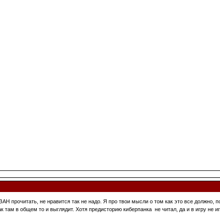
ЯЗАН прочитать, не нравится так не надо. Я про твои мысли о том как это все должно, 
ак там в общем то и выглядит. Хотя предисторию киберпанка не читал, да и в игру не 