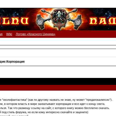
ая
Wiki
Логово «Красного Циника»
дие:Корпорация
 "околофантастика" (как по другому назвать не знаю, ну может "предапокалипсис").
м, в котором власть в мире захватывают корпорации и все идет к концу света.
льзя. Так что размещу ссылку на сайт, с которого книгу можно бесплатно скачать.
 под стиль форума, но если кому интересно скачайте и зацените)