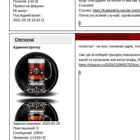
Буду благодарен за любой отзыв как х
Позитив:
[+0/-0]
Спасибо!
Провел на форуме:
Ссылка:
https://koldunleha.wixsite.com/
56 минут
Последний визит:
Почта (на всякий случай): topnikovale
2021-03-18 10:42:11
0
Поделиться
2021-03-15 23:59:18
Chertoznai
полистал - не мое. понимаю идею, чт
Администратор
там где всеобщий трындец показалось
какой-то катаклизм или катастрофа, б
https://shazoo.ru/2020/12/08/82752/ist
0
Зарегистрирован
: 2010-01-25
Приглашений:
0
Сообщений:
10644
Уважение:
[+1191/-4]