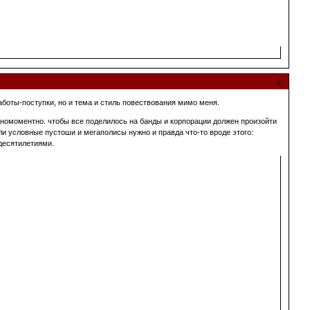
2
аботы-поступки, но и тема и стиль повествования мимо меня.
 одномоментно. чтобы все поделилось на банды и корпорации должен произойти
ыли условные пустоши и мегаполисы нужно и правда что-то вроде этого:
 десятилетиями.