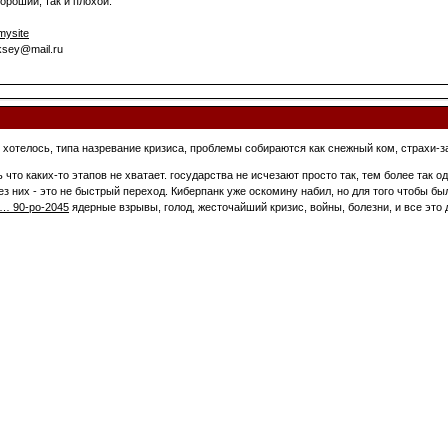
ороший, так и плохой.
mysite
ksey@mail.ru
о хотелось, типа назревание кризиса, проблемы собираются как снежный ком, страхи-з
 что каких-то этапов не хватает. государства не исчезают просто так, тем более так
ез них - это не быстрый переход. Киберпанк уже оскомину набил, но для того чтобы б
o … 90-po-2045
ядерные взрывы, голод, жесточайший кризис, войны, болезни, и все это