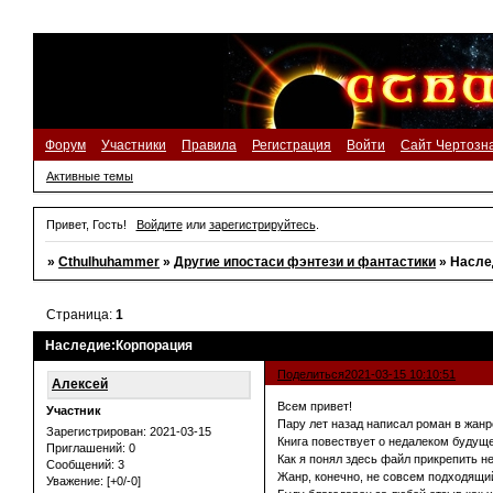
Форум
Участники
Правила
Регистрация
Войти
Сайт Чертозн
Активные темы
Привет, Гость!
Войдите
или
зарегистрируйтесь
.
»
Cthulhuhammer
»
Другие ипостаси фэнтези и фантастики
»
Насле
Страница:
1
Наследие:Корпорация
Поделиться
2021-03-15 10:10:51
Алексей
Всем привет!
Участник
Пару лет назад написал роман в жанре
Зарегистрирован
: 2021-03-15
Книга повествует о недалеком будуще
Приглашений:
0
Как я понял здесь файл прикрепить не
Сообщений:
3
Жанр, конечно, не совсем подходящий
Уважение:
[+0/-0]