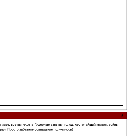
5
по идее, все выглядеть: "ядерные взрывы, голод, жесточайший кризис, войны,
играл. Просто забавное совпадение получилось)