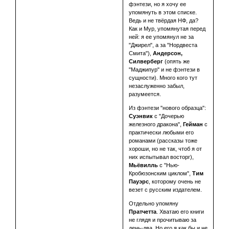
фэнтези, но я хочу ее
упомянуть в этом списке.
Ведь и не твёрдая НФ, да?
Как и Мур, упомянутая перед
ней: я ее упомянул не за
"Джирел", а за "Нордвеста
Смита"),
Андерсон,
Силверберг
(опять же
"Маджипур" и не фэнтези в
сущности). Много кого тут
незаслуженно забыл,
разумеется.
Из фэнтези "нового образца":
Суэнвик
с "Дочерью
железного дракона",
Гейман
с
практически любыми его
романами (рассказы тоже
хороши, но не так, чтоб я от
них испытывал восторг),
Мьёвилль
с "Нью-
Кробюзонским циклом",
Тим
Пауэрс
, которому очень не
везет с русским издателем.
Отдельно упомяну
Пратчетта
. Хватаю его книги
не глядя и прочитываю за
день-два. Но его я как бы и не