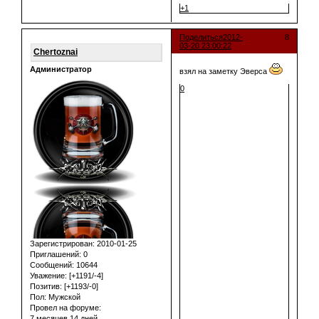
+1
Поделиться
2012-
8
03-20 23:00:22
Chertoznai
Администратор
взял на заметку Эверса
0
Зарегистрирован
: 2010-01-25
Приглашений:
0
Сообщений:
10644
Уважение:
[+1191/-4]
Позитив:
[+1193/-0]
Пол:
Мужской
Провел на форуме:
7 месяцев 14 дней