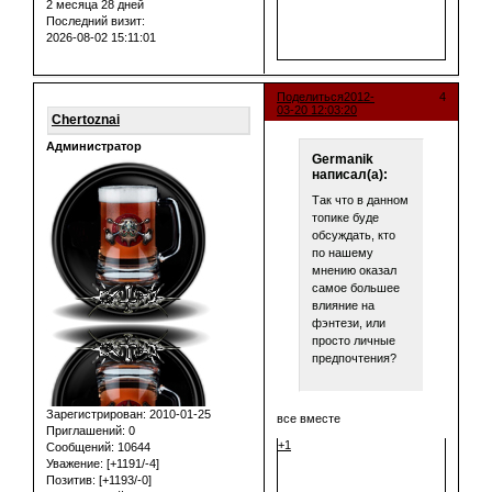
2 месяца 28 дней
Последний визит:
2026-08-02 15:11:01
Поделиться
2012-
4
03-20 12:03:20
Chertoznai
Администратор
Germanik
написал(а):
Так что в данном
топике буде
обсуждать, кто
по нашему
мнению оказал
самое большее
влияние на
фэнтези, или
просто личные
предпочтения?
Зарегистрирован
: 2010-01-25
все вместе
Приглашений:
0
+1
Сообщений:
10644
Уважение:
[+1191/-4]
Позитив:
[+1193/-0]