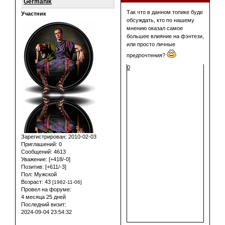
Germanik
Так что в данном топике буде
Участник
обсуждать, кто по нашему
мнению оказал самое
большее влияние на фэнтези,
или просто личные
предпочтения?
0
Зарегистрирован
: 2010-02-03
Приглашений:
0
Сообщений:
4613
Уважение:
[+418/-0]
Позитив:
[+611/-3]
Пол:
Мужской
Возраст:
43
[1982-11-06]
Провел на форуме:
4 месяца 25 дней
Последний визит:
2024-09-04 23:54:32