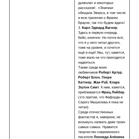
дьявола» и некоторых
рассказов!.. «Энигма»
обещала Эверса, в том числе
и всю трилогию о Франке
Брауне, так что будем ждать!
3.
Карл Эдвард Вагнер
.
Здесь в первую очередь
Кейн, конечно. Но почти всё,
что я у него читал другого,
тоже на уровне, и хочется
ещё и ещё! Увы, тут, кажется,
тоже мало на что приходится
надеяться.
Также среди моих
любимчиков
Роберт Артур
,
Роберт Блох
,
Генри
Каттнер
,
Жан Рэй
,
Кларк
Эштон Смит
. К ним, кажется,
приближается
Фриц Лейбер
(это притом, что Фафхрда и
Серого Мышелова я пока не
читал).
Среди отечественных
фантастов я, наверное, не
возьмусь назвать даже троих
самых-самых. Нравится
творчество современного
писателя
Леонида Алёхина