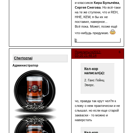
и классиков
Кира Булычёва
,
Сергея Снегова
. Но всё-таки
на те же ступени, что и REH,
HHE, KEW, я бы их не
поставил, наверное...
Всё пока. Может, позже ещё
что-нибудь придумаю.
0
Поделиться
2012-
6
03-20 21:48:14
Chertoznai
Администратор
Кел-кор
написал(а):
2. Ганс Гейнц
Эверс.
чо, правда так крут чел?я к
слову о нем практически и не
слышал. но если еще старой
закваски - то можно и
наверстать
Кел-кор