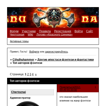
Форум
Участники
Правила
Регистрация
Войти
Сайт
Чертозная
Wiki
Логово «Красного Циника»
Активные темы
Привет, Гость!
Войдите
или
зарегистрируйтесь
.
»
Cthulhuhammer
»
Другие ипостаси фэнтези и фантастики
»
Топ авторов фэнтези
Страница:
1
2
3
4
»
Топ авторов фэнтези
Поделиться
2012-
1
03-20 01:33:00
Chertoznai
кто оказал наибольшее
Администратор
влияние на жанр фэнтези