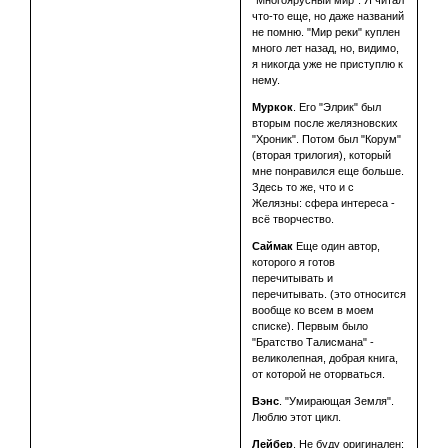
"Многоярусный мир". Я читал
что-то еще, но даже названий
не помню. "Мир реки" куплен
много лет назад, но, видимо,
я никогда уже не приступлю к
нему.
Муркок
. Его "Элрик" был
вторым после желязновских
"Хроник". Потом был "Корум"
(вторая трилогия), который
мне понравился еще больше.
Здесь то же, что и с
Желязны: сфера интереса -
всё творчество.
Саймак
Еще один автор,
которого я готов
перечитывать и
перечитывать. (это относится
вообще ко всем в моем
списке). Первым было
"Братство Талисмана" -
великолепная, добрая книга,
от которой не оторваться.
Вэнс
. "Умирающая Земля".
Люблю этот цикл.
Лейбер
. Не буду оригинален: