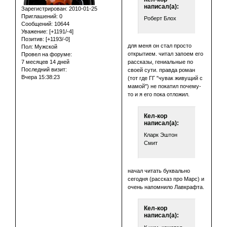
написал(а):
Зарегистрирован
: 2010-01-25
Приглашений:
0
Роберт Блох
Сообщений:
10644
Уважение:
[+1191/-4]
Позитив:
[+1193/-0]
для меня он стал просто
Пол:
Мужской
открытием. читал запоем его
Провел на форуме:
7 месяцев 14 дней
рассказы, гениальные по
Последний визит:
своей сути. правда роман
Вчера 15:38:23
(тот где ГГ "чувак живущий с
мамой") не покатил почему-
то и я его пока отложил.
Кел-кор
написал(а):
Кларк Эштон
Смит
начал читать буквально
сегодня (рассказ про Марс) и
очень напомнило Лавкрафта.
Кел-кор
написал(а):