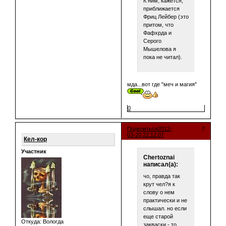
К ним, кажется,
приближается
Фриц Лейбер (это
притом, что
Фафхрда и
Серого
Мышелова я
пока не читал).
мда...вот где "меч и магия"
0
Поделиться
2012-
7
03-20 22:12:07
Кел-кор
Участник
Chertoznai
написал(а):
чо, правда так
крут чел?я к
слову о нем
практически и не
слышал. но если
еще старой
Откуда:
Вологда
закваски - то