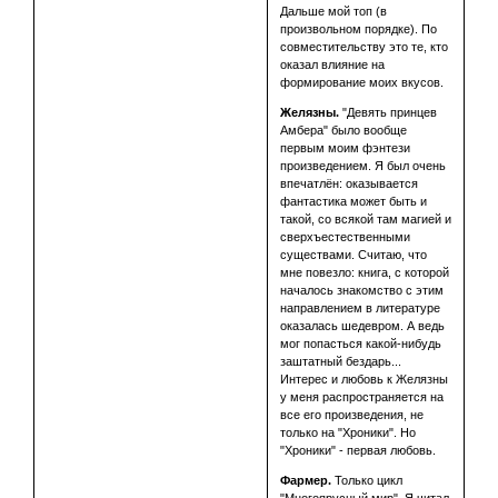
Дальше мой топ (в
произвольном порядке). По
совместительству это те, кто
оказал влияние на
формирование моих вкусов.
Желязны.
"Девять принцев
Амбера" было вообще
первым моим фэнтези
произведением. Я был очень
впечатлён: оказывается
фантастика может быть и
такой, со всякой там магией и
сверхъестественными
существами. Считаю, что
мне повезло: книга, с которой
началось знакомство с этим
направлением в литературе
оказалась шедевром. А ведь
мог попасться какой-нибудь
заштатный бездарь...
Интерес и любовь к Желязны
у меня распространяется на
все его произведения, не
только на "Хроники". Но
"Хроники" - первая любовь.
Фармер.
Только цикл