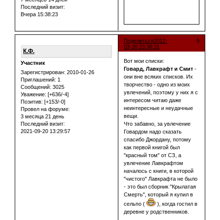
Последний визит:
Вчера 15:38:23
Поделиться
2012-
9
03-20 23:38:31
К.Ф.
Вот мои списки:
Участник
Говард, Лавкрафт и Смит
-
Зарегистрирован
: 2010-01-26
они вне всяких списков. Их
Приглашений:
1
творчество - одно из моих
Сообщений:
3025
увлечений, поэтому у них я с
Уважение:
[+636/-4]
интересом читаю даже
Позитив:
[+153/-0]
неинтересные и неудачные
Провел на форуме:
вещи.
3 месяца 21 день
Последний визит:
Что забавно, за увлечение
2021-09-20 13:29:57
Говардом надо сказать
спасибо Джордану, потому
как первой книгой был
"красный том" от СЗ, а
увлечение Лавкрафтом
началось с книги, в которой
"чистого" Лавкрафта не было
- это был сборник "Крылатая
Смерть", который я купил в
сельпо (
), когда гостил в
деревне у родственников.