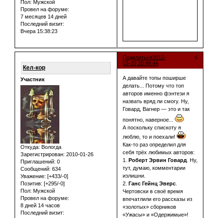
Пол:
Мужской
Провел на форуме:
7 месяцев 14 дней
Последний визит:
Вчера 15:38:23
Поделиться
2012-
5
03-20 20:49:44
Кел-кор
А давайте топы поширше
Участник
делать... Потому что топ
авторов именно фэнтези я
назвать вряд ли смогу. Ну,
Говард, Вагнер — это и так
понятно, наверное...
А поскольку спискоту я
люблю, то и поехали!
Как-то раз определил для
Откуда:
Вологда
себя трёх любимых авторов:
Зарегистрирован
: 2010-01-26
1.
Роберт Эрвин Говард
. Ну,
Приглашений:
0
тут, думаю, комментарии
Сообщений:
634
излишни.
Уважение:
[+433/-0]
2.
Ганс Гейнц Эверс
.
Позитив:
[+295/-0]
Пол:
Мужской
Чертовски в своё время
Провел на форуме:
впечатлили его рассказы из
8 дней 14 часов
«золотых» сборников
Последний визит:
«Ужасы» и «Одержимые»!