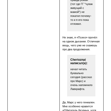
правда роман
(тот где ГГ "чувак
живущий с
мамой") не
покатил почему-
то и я его пока
отложил.
Не знаю, я «Психо» прочёл
на одном дыхании. Отличная
вещь, чего уже не скажешь
про два продолжения.
Chertoznai
написал(а):
начал читать
буквально
сегодня (рассказ
про Марс) и
очень напомнило
Лавкрафта.
Да, Марс у него гениален.
Мне особенно нравится
«Обитатель бездны», хотя