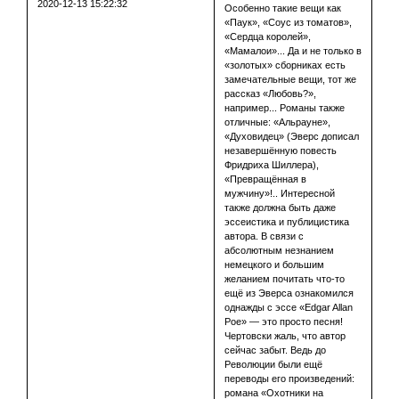
2020-12-13 15:22:32
Особенно такие вещи как
«Паук», «Соус из томатов»,
«Сердца королей»,
«Мамалои»... Да и не только в
«золотых» сборниках есть
замечательные вещи, тот же
рассказ «Любовь?»,
например... Романы также
отличные: «Альрауне»,
«Духовидец» (Эверс дописал
незавершённую повесть
Фридриха Шиллера),
«Превращённая в
мужчину»!.. Интересной
также должна быть даже
эссеистика и публицистика
автора. В связи с
абсолютным незнанием
немецкого и большим
желанием почитать что-то
ещё из Эверса ознакомился
однажды с эссе «Edgar Allan
Poe» — это просто песня!
Чертовски жаль, что автор
сейчас забыт. Ведь до
Революции были ещё
переводы его произведений:
романа «Охотники на