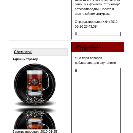
отношу к фэнтези. Это юмор/
сатира/пародии. Просто в
фэнтезийном антураже.
Отредактировано К.Ф. (2012-
03-20 23:43:39)
0
Поделиться
2012-
10
03-21 00:44:30
Chertoznai
еще пара авторов
Администратор
добавилась для изучения))
0
Зарегистрирован
: 2010-01-25