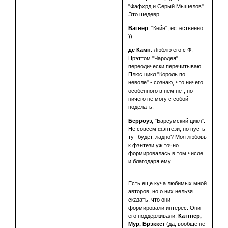
"Фафхрд и Серый Мышелов".
Это шедевр.
Вагнер
. "Кейн", естественно.
))
де Камп
. Люблю его с Ф.
Прэттом "Чародея",
переодически перечитываю.
Плюс цикл "Король по
неволе" - сознаю, что ничего
особенного в нём нет, но
ничего не могу с собой
поделать.
Берроуз
, "Барсумский цикл".
Не совсем фэнтези, но пусть
тут будет, ладно? Моя любовь
к фэнтези уж точно
формировалась в том числе
и благодаря ему.
_________
Есть еще куча любимых мной
авторов, но о них нельзя
сказать, что они
формировали интерес. Они
его поддерживали:
Каттнер,
Мур, Брэккет
(да, вообще не