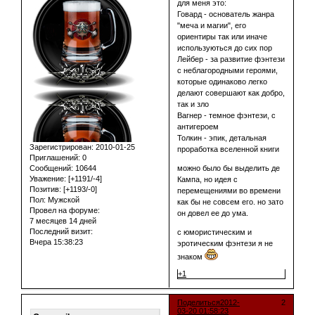
для меня это:
Говард - основатель жанра
"меча и магии", его
ориентиры так или иначе
используються до сих пор
Лейбер - за развитие фэнтези
с неблагородными героями,
которые одинаково легко
делают совершают как добро,
так и зло
Вагнер - темное фэнтези, с
антигероем
Толкин - эпик, детальная
Зарегистрирован
: 2010-01-25
проработка вселенной книги
Приглашений:
0
Сообщений:
10644
можно было бы выделить де
Уважение:
[+1191/-4]
Кампа, но идея с
Позитив:
[+1193/-0]
перемещениями во времени
Пол:
Мужской
как бы не совсем его. но зато
Провел на форуме:
он довел ее до ума.
7 месяцев 14 дней
Последний визит:
с юмористическим и
Вчера 15:38:23
эротическим фэнтези я не
знаком
+1
Поделиться
2012-
2
03-20 01:58:23