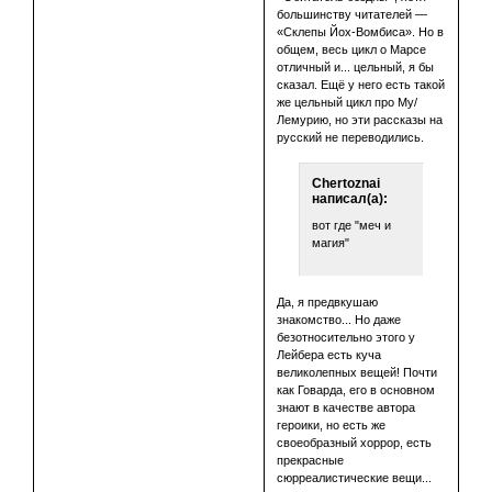
большинству читателей —
«Склепы Йох-Вомбиса». Но в
общем, весь цикл о Марсе
отличный и... цельный, я бы
сказал. Ещё у него есть такой
же цельный цикл про Му/
Лемурию, но эти рассказы на
русский не переводились.
Chertoznai
написал(а):
вот где "меч и
магия"
Да, я предвкушаю
знакомство... Но даже
безотносительно этого у
Лейбера есть куча
великолепных вещей! Почти
как Говарда, его в основном
знают в качестве автора
героики, но есть же
своеобразный хоррор, есть
прекрасные
сюрреалистические вещи...