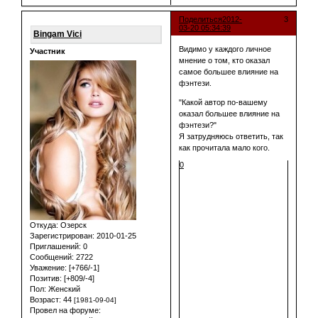
Поделиться
2012-
3
03-20 05:34:39
Bingam Vici
Видимо у каждого личное
Участник
мнение о том, кто оказал
самое большее влияние на
фэнтези.
"Какой автор по-вашему
оказал большее влияние на
фэнтези?"
Я затрудняюсь ответить, так
как прочитала мало кого.
0
Откуда:
Озерск
Зарегистрирован
: 2010-01-25
Приглашений:
0
Сообщений:
2722
Уважение:
[+766/-1]
Позитив:
[+809/-4]
Пол:
Женский
Возраст:
44
[1981-09-04]
Провел на форуме: