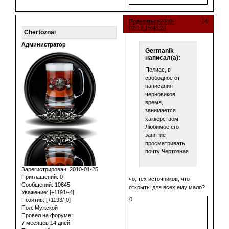
Поделиться
2010-
14
02-17 15:48:24
Chertoznai
Администратор
Germanik
написал(а):
Пелиас, в
свободное от
написания
черновиков
время,
занимается
хаккерством.
Любимое его
занятие
просматривать
почту Чертозная
Зарегистрирован
: 2010-01-25
Приглашений:
0
чо, тех источников, что
Сообщений:
10645
открыты для всех ему мало?
Уважение:
[+1191/-4]
0
Позитив:
[+1193/-0]
Пол:
Мужской
Провел на форуме:
7 месяцев 14 дней