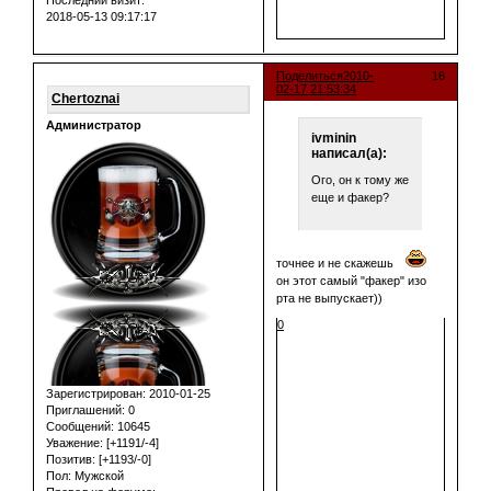
Последний визит:
2018-05-13 09:17:17
Поделиться
2010-
16
02-17 21:53:34
Chertoznai
Администратор
ivminin
написал(а):
Ого, он к тому же
еще и факер?
точнее и не скажешь
он этот самый "факер" изо
рта не выпускает))
0
Зарегистрирован
: 2010-01-25
Приглашений:
0
Сообщений:
10645
Уважение:
[+1191/-4]
Позитив:
[+1193/-0]
Пол:
Мужской