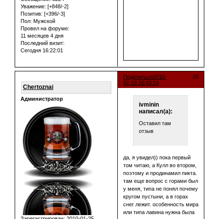
Уважение:
[+848/-2]
Позитив:
[+396/-3]
Пол:
Мужской
Провел на форуме:
11 месяцев 4 дня
Последний визит:
Сегодня 16:22:01
Поделиться
2010-
20
02-18 16:43:14
Chertoznai
Администратор
ivminin
написал(а):
Оставил там
отзыв
да, я увидел)) пока первый
том читаю, а Кулл во втором,
поэтому и продинамил пикта.
там еще вопрос с горами был
у меня, типа не понял почему
кругом пустыни, а в горах
снег лежит. особенность мира
или типа лавина нужна была
Зарегистрирован
: 2010-01-25