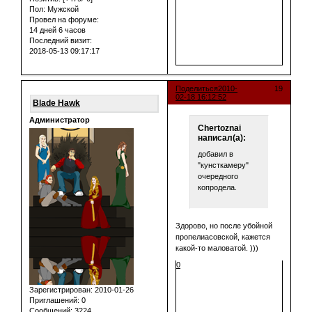
Пол:
Мужской
Провел на форуме:
14 дней 6 часов
Последний визит:
2018-05-13 09:17:17
Поделиться
2010-
19
02-18 16:12:52
Blade Hawk
Администратор
Chertoznai
написал(а):
добавил в
"кунсткамеру"
очередного
копродела.
Здорово, но после убойной
пропелиасовской, кажется
какой-то маловатой. )))
0
Зарегистрирован
: 2010-01-26
Приглашений:
0
Сообщений:
3224