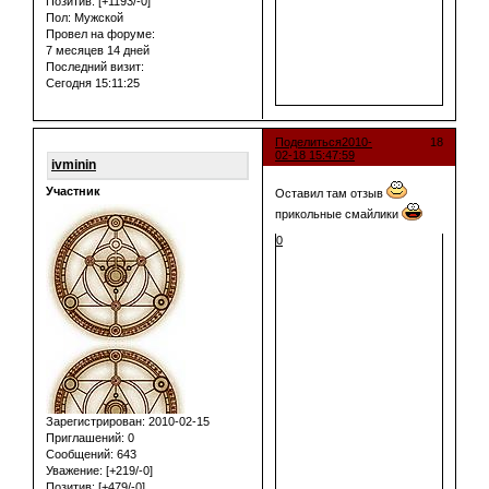
Позитив:
[+1193/-0]
Пол:
Мужской
Провел на форуме:
7 месяцев 14 дней
Последний визит:
Сегодня 15:11:25
Поделиться
2010-
18
02-18 15:47:59
ivminin
Участник
Оставил там отзыв
прикольные смайлики
0
Зарегистрирован
: 2010-02-15
Приглашений:
0
Сообщений:
643
Уважение:
[+219/-0]
Позитив:
[+479/-0]