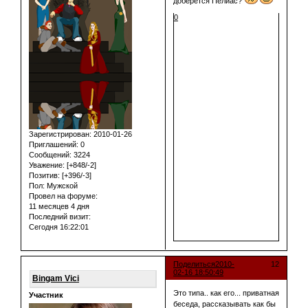
доберется Пелиас?
0
Зарегистрирован
: 2010-01-26
Приглашений:
0
Сообщений:
3224
Уважение:
[+848/-2]
Позитив:
[+396/-3]
Пол:
Мужской
Провел на форуме:
11 месяцев 4 дня
Последний визит:
Сегодня 16:22:01
Поделиться
2010-
12
02-16 18:50:49
Bingam Vici
Это типа.. как его... приватная
Участник
беседа, рассказывать как бы