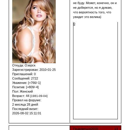
не буду. Может, конечно, он и
не доберется, но я думаю,
что вероятность того, что
увидит это велика)
0
Откуда:
Озерск
Зарегистрирован
: 2010-01-25
Приглашений:
0
Сообщений:
2722
Уважение:
[+766/-1]
Позитив:
[+809/-4]
Пол:
Женский
Возраст:
44
[1981-09-04]
Провел на форуме:
2 месяца 28 дней
Последний визит:
2026-08-02 15:11:01
Поделиться
2010-
13