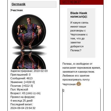
02-17 03:39:27
Germanik
Участник
Blade Hawk
написал(а):
И какую связь
имеют ваши
разговоры с
Чертознаем с
тем, что до
заметки
доберется
Пелиас?
Пелиас, в свободное от
написания черновиков время,
Зарегистрирован
: 2010-02-03
занимается хаккерством.
Приглашений:
0
Любимое его занятие
Сообщений:
4613
просматривать почту
Уважение:
[+418/-0]
Чертозная
Позитив:
[+611/-3]
Пол:
Мужской
0
Возраст:
43
[1982-11-06]
Провел на форуме:
4 месяца 25 дней
Последний визит:
2024-09-04 23:54:32