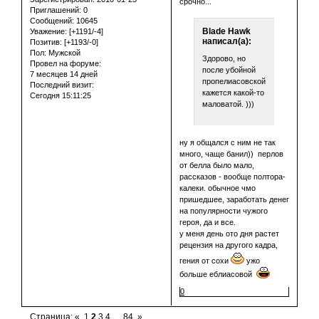
срочно...
Приглашений:
0
Сообщений:
10645
Blade Hawk
Уважение:
[+1191/-4]
написал(а):
Позитив:
[+1193/-0]
Пол:
Мужской
Здорово, но
Провел на форуме:
после убойной
7 месяцев 14 дней
пропелиасовской,
Последний визит:
кажется какой-то
Сегодня 15:11:25
маловатой. )))
ну я общался с ним не так
много, чаще банил)) перлов
от белла было мало,
рассказов - вообще полтора-
калеки. обычное чмо
пришедшее, заработать денег
на популярности чужого
героя, да и все.
у меня день ото дня растет
рецензия на другого кадра,
гения от сохи
ужо
больше еблиасовой
0
Страница:
«
1
2
3
4
…
84
»