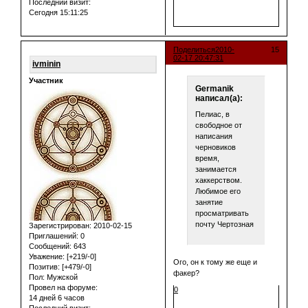
Последний визит:
Сегодня 15:11:25
Поделиться
2010-
15
02-17 20:47:31
ivminin
Участник
Germanik
написал(а):
Пелиас, в
свободное от
написания
черновиков
время,
занимается
хаккерством.
Любимое его
занятие
просматривать
почту Чертозная
Зарегистрирован
: 2010-02-15
Приглашений:
0
Сообщений:
643
Уважение:
[+219/-0]
Ого, он к тому же еще и
Позитив:
[+479/-0]
факер?
Пол:
Мужской
Провел на форуме:
0
14 дней 6 часов