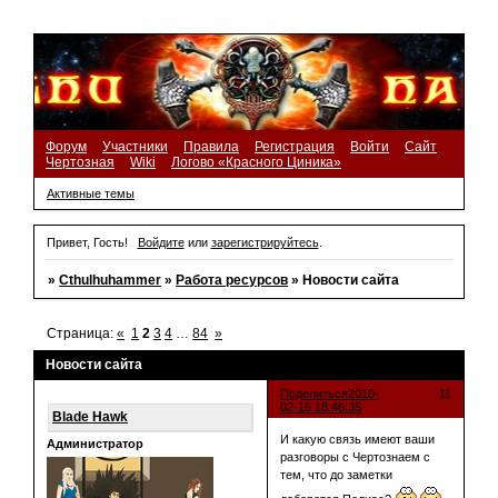
Форум
Участники
Правила
Регистрация
Войти
Сайт
Чертозная
Wiki
Логово «Красного Циника»
Активные темы
Привет, Гость!
Войдите
или
зарегистрируйтесь
.
»
Cthulhuhammer
»
Работа ресурсов
»
Новости сайта
Страница:
«
1
2
3
4
…
84
»
Новости сайта
Поделиться
2010-
11
02-16 18:46:35
Blade Hawk
И какую связь имеют ваши
Администратор
разговоры с Чертознаем с
тем, что до заметки